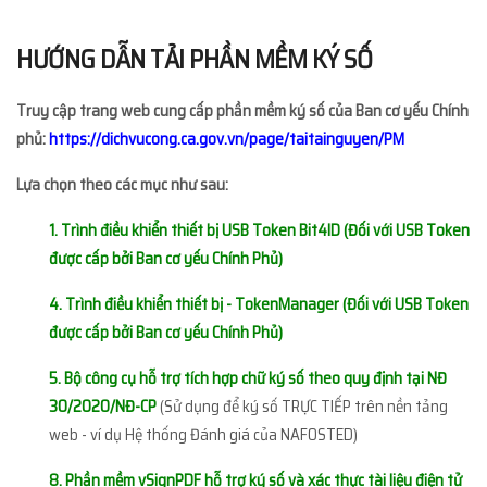
HƯỚNG DẪN TẢI PHẦN MỀM KÝ SỐ
Truy cập trang web cung cấp phần mềm ký số của Ban cơ yếu Chính
phủ:
https://dichvucong.ca.gov.vn/page/taitainguyen/PM
Lựa chọn theo các mục như sau:
1. Trình điều khiển thiết bị USB Token Bit4ID (Đối với USB Token
được cấp bởi Ban cơ yếu Chính Phủ)
4. Trình điều khiển thiết bị - TokenManager (Đối với USB Token
được cấp bởi Ban cơ yếu Chính Phủ)
5. Bộ công cụ hỗ trợ tích hợp chữ ký số theo quy định tại NĐ
30/2020/NĐ-CP
(Sử dụng để ký số TRỰC TIẾP trên nền tảng
web - ví dụ Hệ thống Đánh giá của NAFOSTED)
8. Phần mềm vSignPDF hỗ trợ ký số và xác thực tài liệu điện tử