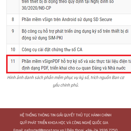
Hình ảnh danh sách phần mềm phục vụ ký số, trích nguồn Ban cơ
yếu chính phủ.
HỆ THỐNG THÔNG TIN GIẢI QUYẾT THỦ TỤC HÀNH CHÍNH
QUỸ PHÁT TRIỂN KHOA HỌC VÀ CÔNG NGHỆ QUỐC GIA
Email: nafosted@most.gov.vn | Điện thoại: +84-24.3936 7750