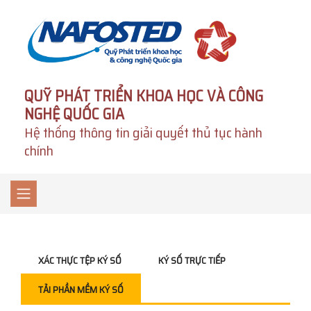
QUỸ PHÁT TRIỂN KHOA HỌC VÀ CÔNG
NGHỆ QUỐC GIA
Hệ thống thông tin giải quyết thủ tục hành
chính
XÁC THỰC TỆP KÝ SỐ
KÝ SỐ TRỰC TIẾP
TẢI PHẦN MỀM KÝ SỐ