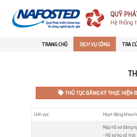
QUỸ PHÁ
Hệ thống t
TRANG CHỦ
DỊCH VỤ CÔNG
TRA C
TH
THỦ TỤC ĐĂNG KÝ THỰC HIỆN Đ
Lĩnh vực:
Hoạt động khoa h
Nộp hồ sơ đăng k
- Hồ sơ ký số trự