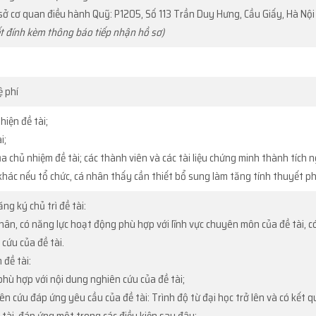
ụ sở cơ quan điều hành Quỹ: P1205, Số 113 Trần Duy Hưng, Cầu Giấy, Hà Nội
ết đính kèm thông báo tiếp nhận hồ sơ)
ệ phí
hiện đề tài;
i;
ủa chủ nhiệm đề tài; các thành viên và các tài liệu chứng minh thành tích 
 khác nếu tổ chức, cá nhân thấy cần thiết bổ sung làm tăng tính thuyết p
ăng ký chủ trì đề tài:
ân, có năng lực hoạt động phù hợp với lĩnh vực chuyên môn của đề tài, có
cứu của đề tài.
 đề tài:
hù hợp với nội dung nghiên cứu của đề tài;
iên cứu đáp ứng yêu cầu của đề tài: Trình độ từ đại học trở lên và có kết