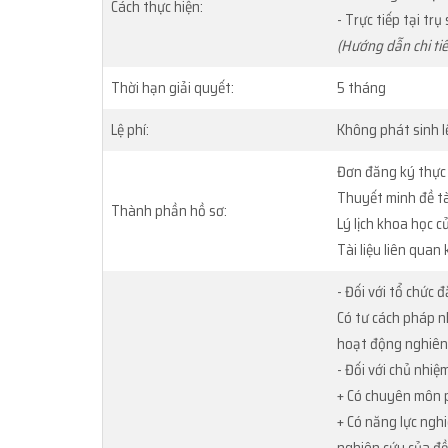
Cách thực hiện:
- Trực tiếp tại tr
(Hướng dẫn chi ti
Thời hạn giải quyết:
5 tháng
Lệ phí:
Không phát sinh l
Đơn đăng ký thực 
Thuyết minh đề tà
Thành phần hồ sơ:
Lý lịch khoa học c
Tài liệu liên quan
- Đối với tổ chức đ
Có tư cách pháp nh
hoạt động nghiên 
- Đối với chủ nhiệm
+ Có chuyên môn p
+ Có năng lực ngh