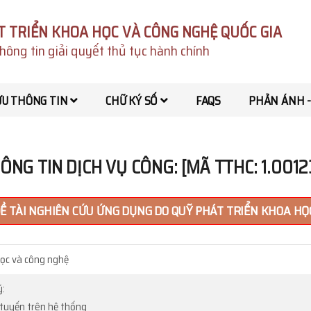
T TRIỂN KHOA HỌC VÀ CÔNG NGHỆ QUỐC GIA
hông tin giải quyết thủ tục hành chính
ỨU THÔNG TIN
CHỮ KÝ SỐ
FAQS
PHẢN ÁNH -
ÔNG TIN DỊCH VỤ CÔNG: [MÃ TTHC: 1.0012
Ề TÀI NGHIÊN CỨU ỨNG DỤNG DO QUỸ PHÁT TRIỂN KHOA HỌC
ọc và công nghệ
ý:
c tuyến trên hệ thống