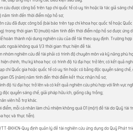
 tài, đáp ứng một trong các điều kiện sau đây:
ên cứu được công bố trên tạp chí quốc tế có uy tín hoặc là tác giả sáng c
 năm tính đến thời điểm nộp hồ sơ;
iên cứu đã được công bố (bài báo trên tạp chí khoa học quốc tế hoặc Quốc
ng) trong thời gian 10 (mười) năm tính đến thời điểm nộp hồ sơ được ứng 
để hoàn thành nội dung nghiên cứu của đề tài theo quy định. Trường hợp ch
ước ngoài không quá 1/3 thời gian thực hiện đề tài.
iên nhóm nghiên cứu đề tài phải có trình độ chuyên môn và kỹ năng phù hợ
hiện chính, thư ký khoa học: có trình độ từ đại học trở lên; có kết quả ng
tạp chí Quốc gia hoặc quốc tế có uy tín hoặc có bằng độc quyền sáng chế,
 gian 05 (năm) năm tính đến thời điểm kết thúc nhận hồ sơ;
ình độ từ đại học trở lên và có kết quả nghiên cứu phù hợp với lĩnh vực ng
g độc quyền sáng chế, giải pháp hữu ích, giống cây trồng;
hân viên hỗ trợ khác.
i điểm, mỗi cá nhân làm chủ nhiệm không quá 01 (một) đề tài do Quỹ tài t
a học và thực tiễn).
TT-BKHCN-Quy định quản lý đề tài nghiên cứu ứng dụng do Quỹ Phát triể