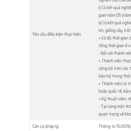
nghiên cứu của đề
i) Có kết quả nghi
gian năm 05 (năm)
ii) Có kết quả ngh
ích, giống cây trồ
Yêu cầu điều kiện thực hiện:
+ Có đủ thời gian 
tổng thời gian ở n
- Đối với thành v
+ Thành viên thực 
công bố trên các 
bảo hộ trong thời
+ Thành viên có tr
hoặc quốc tế, bằn
+ Kỹ thuật viên, n
- Tại cùng một thờ
quan trọng về kho
Căn cứ pháp lý:
Thông tư 15/2016/