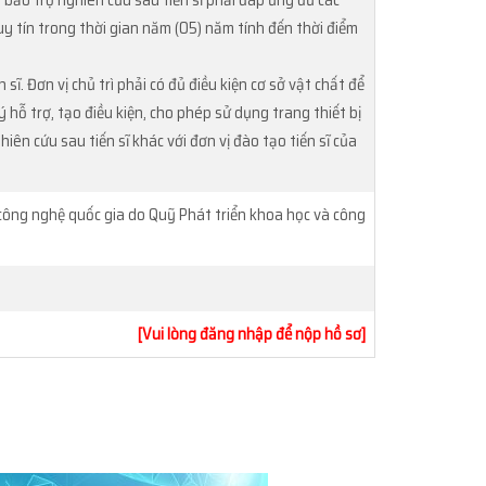
 bảo trợ nghiên cứu sau tiến sĩ phải đáp ứng đủ các
ó uy tín trong thời gian năm (05) năm tính đến thời điểm
ĩ. Đơn vị chủ trì phải có đủ điều kiện cơ sở vật chất để
 hỗ trợ, tạo điều kiện, cho phép sử dụng trang thiết bị
hiên cứu sau tiến sĩ khác với đơn vị đào tạo tiến sĩ của
ông nghệ quốc gia do Quỹ Phát triển khoa học và công
[Vui lòng đăng nhập để nộp hồ sơ]