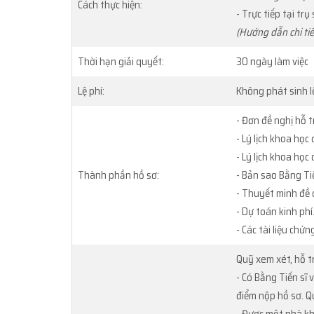
Cách thực hiện:
- Trực tiếp tại tr
(Hướng dẫn chi ti
Thời hạn giải quyết:
30 ngày làm việc
Lệ phí:
Không phát sinh l
- Đơn đề nghị hỗ t
- Lý lịch khoa học
- Lý lịch khoa học
Thành phần hồ sơ:
- Bản sao Bằng Ti
- Thuyết minh đề 
- Dự toán kinh phí
- Các tài liệu chứ
Quỹ xem xét, hỗ t
- Có Bằng Tiến sĩ 
điểm nộp hồ sơ. Q