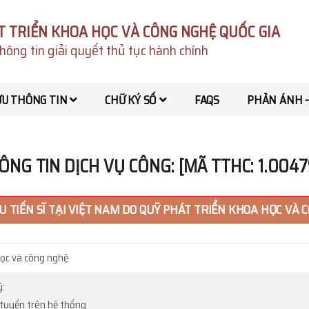
T TRIỂN KHOA HỌC VÀ CÔNG NGHỆ QUỐC GIA
hông tin giải quyết thủ tục hành chính
ỨU THÔNG TIN
CHỮ KÝ SỐ
FAQS
PHẢN ÁNH -
ÔNG TIN DỊCH VỤ CÔNG: [MÃ TTHC: 1.0047
 TIẾN SĨ TẠI VIỆT NAM DO QUỸ PHÁT TRIỂN KHOA HỌC VÀ 
ọc và công nghệ
ý:
c tuyến trên hệ thống