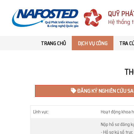
QUỸ PHÁ
Hệ thống t
TRANG CHỦ
DỊCH VỤ CÔNG
TRA C
TH
ĐĂNG KÝ NGHIÊN CỨU SAU
Lĩnh vực:
Hoạt động khoa h
Nộp hồ sơ đăng k
- Hồ sơ ký số trự