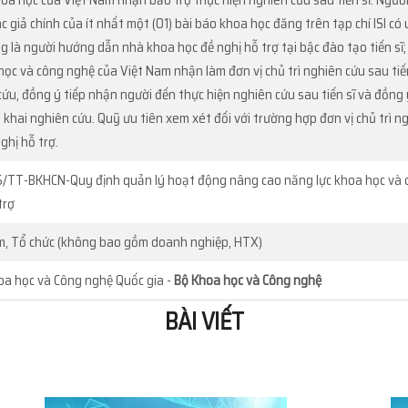
oa học của Việt Nam nhận bảo trợ thực hiện nghiên cứu sau tiến sĩ. Người
tác giả chính của ít nhất một (01) bài báo khoa học đăng trên tạp chí ISI c
ng là người hướng dẫn nhà khoa học đề nghị hỗ trợ tại bậc đào tạo tiến sĩ;
học và công nghệ của Việt Nam nhận làm đơn vị chủ trì nghiên cứu sau tiến s
cứu, đồng ý tiếp nhận người đến thực hiện nghiên cứu sau tiến sĩ và đồng ý
n khai nghiên cứu. Quỹ ưu tiên xem xét đối với trường hợp đơn vị chủ trì ng
ghị hỗ trợ.
/TT-BKHCN-Quy định quản lý hoạt động nâng cao năng lực khoa học và c
trợ
m, Tổ chức (không bao gồm doanh nghiệp, HTX)
oa học và Công nghệ Quốc gia -
Bộ Khoa học và Công nghệ
BÀI VIẾT