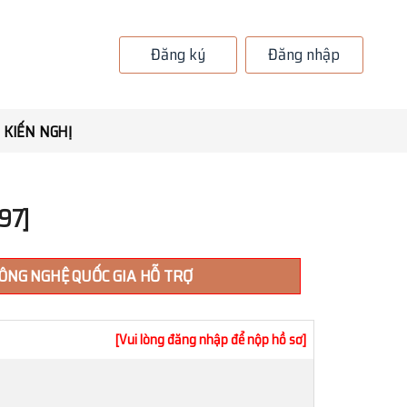
Đăng ký
Đăng nhập
 KIẾN NGHỊ
97]
CÔNG NGHỆ QUỐC GIA HỖ TRỢ
[Vui lòng đăng nhập để nộp hồ sơ]