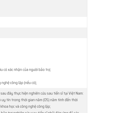
ứu có xác nhận của người bảo trợ;
 nghệ công lập (nếu có);
sau đây thực hiện nghiên cứu sau tiến sĩ tại Việt Nam:
có uy tín trong thời gian năm (05) năm tính đến thời
c khoa học và công nghệ công lập;