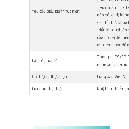
- Được một nhà kh
tiêu chuẩn: i) Là 
Yêu cầu điều kiện thực hiện:
nộp hồ sơ; ii) Khô
- Có tổ chức khoa 
triển khai nghiên 
của đơn vị để triể
nhà khoa học đề n
Thông tư 09/2015
Căn cứ pháp lý:
nghệ quốc gia hỗ 
Đối tượng thực hiện:
Công dân Việt Na
Cơ quan thực hiện:
Quỹ Phát triển kh