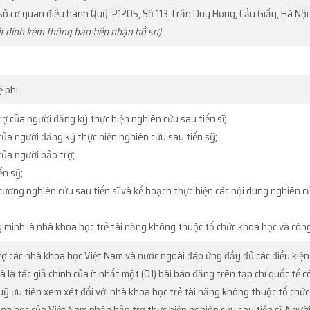
ụ sở cơ quan điều hành Quỹ: P1205, Số 113 Trần Duy Hưng, Cầu Giấy, Hà Nội
ết đính kèm thông báo tiếp nhận hồ sơ)
ệ phí
rợ của người đăng ký thực hiện nghiên cứu sau tiến sĩ;
 của người đăng ký thực hiện nghiên cứu sau tiến sỹ;
 của người bảo trợ;
ến sỹ;
cương nghiên cứu sau tiến sĩ và kế hoạch thực hiện các nội dung nghiên c
.
ng minh là nhà khoa học trẻ tài năng không thuộc tổ chức khoa học và công
rợ các nhà khoa học Việt Nam và nước ngoài đáp ứng đầy đủ các điều kiện 
và là tác giả chính của ít nhất một (01) bài báo đăng trên tạp chí quốc tế 
uỹ ưu tiên xem xét đối với nhà khoa học trẻ tài năng không thuộc tổ chứ